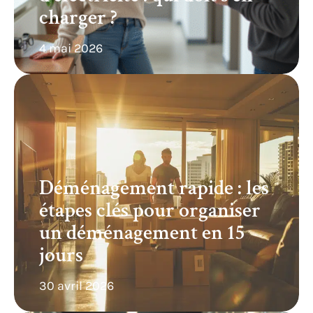
charger ?
4 mai 2026
Déménagement rapide : les
étapes clés pour organiser
un déménagement en 15
jours
30 avril 2026