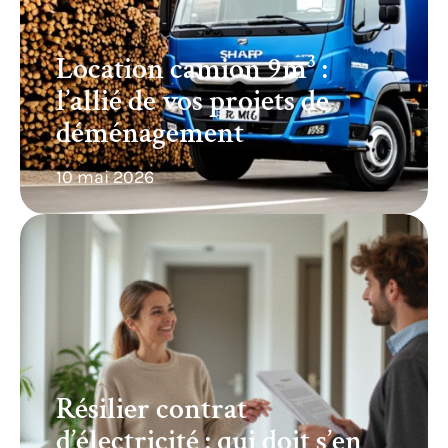
Location camion 9m³ :
l’allié de vos projets de
déménagement
10 mai 2026
Résilier contrat
d’électricité : qui doit s’en