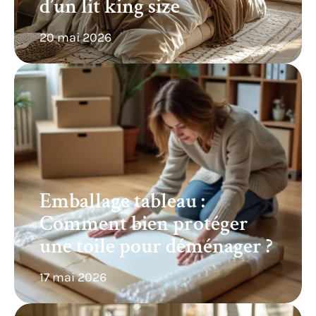
d’un lit king size
20 mai 2026
Emballage tableau :
Comment bien protéger
une toile pour déménager ?
17 mai 2026