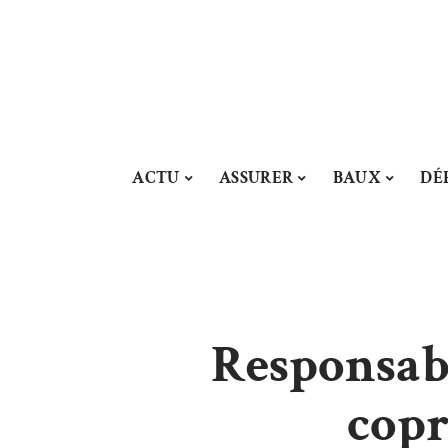
ACTU
ASSURER
BAUX
DÉ
Responsabi
copr