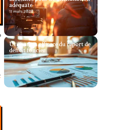
adéquate
11 mars 2026
a
Utilisation efficace du report de
déficit foncier
11 mars 2026
r