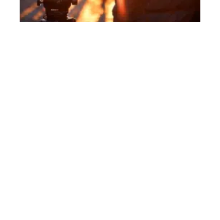
Utilisation efficace du report de déficit foncier
11 mars 2026