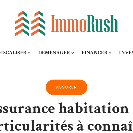
FISCALISER
DÉMÉNAGER
FINANCER
INVE
ASSURER
urance habitation :
rticularités à connaî